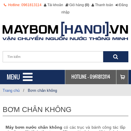
Hotline: 0961813114
Tài khoản
Giỏ hàng
(0)
Thanh toán
Đăng
nhập
MENU
HOTLINE -
0961813114
Trang chủ
/
Bơm chân không
BƠM CHÂN KHÔNG
Máy bơm nước chân không
có c
ác trục và bánh công tác lắp