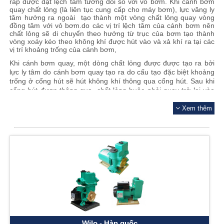
ráp được đặt lệch tâm tương đối so với vỏ bơm. Khi cánh bơm
quay chất lỏng (là liên tục cung cấp cho máy bơm), lực văng ly
tâm hướng ra ngoài tạo thành một vòng chất lỏng quay vòng
đồng tâm với vỏ bơm.
do các vị trí lệch tâm của cánh bơm nên
chất lỏng sẽ di chuyển theo hướng từ trục của bơm tạo thành
vòng xoáy kéo theo không khí được hút vào và xả khí ra tại các
vị trí khoảng trống của cánh bơm,
Khi cánh bơm quay, một dòng chất lỏng được được tạo ra bởi
lực ly tâm do cánh bơm quay tạo ra do cấu tạo đặc biệt khoảng
trống ở cổng hút sẽ hút không khí thông qua cổng hút. Sau khi
cổng hút được thông qua, chất lỏng buộc phải quay trở lại vào
Ẩn
không gian giữa lưỡi các cánh bơm, từng bước đẩy không khí ra
ngoài qua cổng xả. Khi không gian giữa các lưỡi cánh công tác
Xem thêm
chạm tới cổng xả, vòng chất lỏng sẽ buộc không khí bị nén giữa
các lưỡi dao vào cổng xả.
Ưu điểm của máy bơm chân không
: Hút tất cả các vị trí như:
đường ống, bể ngầm, hút nước giếng ( trên 9m). Sử dụng cánh
bơm bằng đồng (hạn chế bị cháy khi hút khan).
Hiện tại Máy bơm Hà Nội cung cấp rất nhiều model, mẫu mã,
công suất bơm chân không hút đẩy khác nhau có xuất xứ từ
Ý
,
Nhật Bản
,
Hàn Quốc
,
Việt Nam
,
Trung Qu
...như:
Pedrollo
,
ốc
Pentax
,
Ebara
,
Hitachi
,
Wilo
,
Hanil
,
Panasonic
,
Sena
,
Selton
,...Đầy đủ các loại từ giá rẻ cho đến hàng cao cấp. hãy
liên hệ ngay để nhận được tư vấn tốt nhất.
Wilo - Hàn quốc