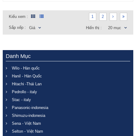
Kiểu xem :
1
2
Sắp xếp :
Giá
Hiển thị :
20 mục
Danh Mục
Wilo - Hàn quốc
Hanil - Hàn Quốc
Hitachi -Thái Lan
Pedrollo - italy
Stac - italy
Panasonic-indonesia
Shimuzu-indonesia
Sena - Việt Nam
Selton - Việt Nam