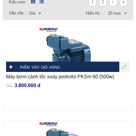
Kiểu xem :
1
2
Sắp xếp :
Giá
Hiển thị :
20 mục
THÊM VÀO GIỎ HÀNG
Máy bơm cánh lốc xoáy pedrollo PKSm 60 (500w)
3.800.000 đ
Giá: