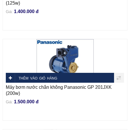
(125w)
1.400.000 đ
Giá:
THÊM VÀO GIỎ HÀNG
Máy bơm nước chân không Panasonic GP 201JXK
(200w)
1.500.000 đ
Giá: