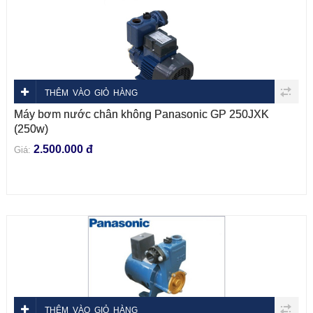
THÊM VÀO GIỎ HÀNG
Máy bơm nước chân không Panasonic GP 250JXK
(250w)
2.500.000 đ
Giá:
THÊM VÀO GIỎ HÀNG