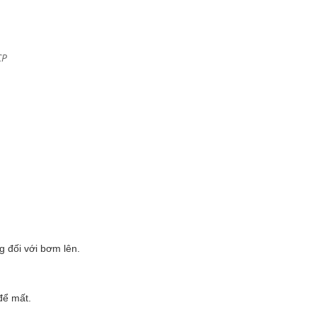
CP
 đối với bơm lên.
để mất.