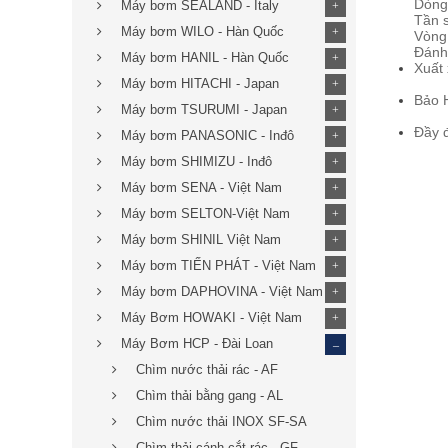
Dòng 
Máy bơm SEALAND - Italy
+
Tần s
Máy bơm WILO - Hàn Quốc
+
Vòng 
Đánh 
Máy bơm HANIL - Hàn Quốc
+
Xuất
Máy bơm HITACHI - Japan
+
Bảo 
Máy bơm TSURUMI - Japan
+
Đầy 
Máy bơm PANASONIC - Inđô
+
Máy bơm SHIMIZU - Inđô
+
Máy bơm SENA - Việt Nam
+
Máy bơm SELTON-Việt Nam
+
Máy bơm SHINIL Việt Nam
+
Máy bơm TIẾN PHÁT - Việt Nam
+
Máy bơm DAPHOVINA - Việt Nam
+
Máy Bơm HOWAKI - Việt Nam
+
_
Máy Bơm HCP - Đài Loan
Chìm nước thải rác - AF
Chìm thải bằng gang - AL
Chìm nước thải INOX SF-SA
Chìm thải cánh cắt rác - GF