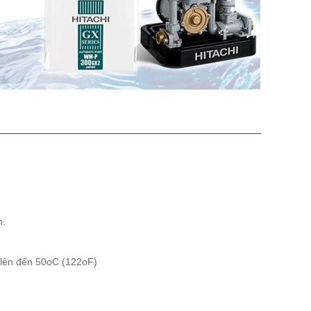
n.
 lên đến 50oC (122oF)