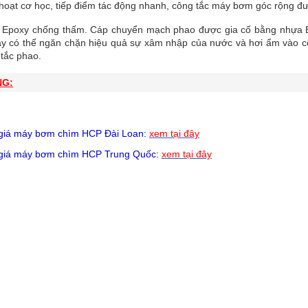
hoạt cơ học, tiếp điểm tác động nhanh, công tắc máy bơm góc rộng được
ý Epoxy chống thấm. Cáp chuyển mạch phao được gia cố bằng nhựa E
y có thể ngăn chặn hiệu quả sự xâm nhập của nước và hơi ẩm vào côn
tắc phao.
NG:
giá
máy bơm chìm HCP
Đài Loan:
xem tại đây
giá
máy bơm chìm HCP
Trung Quốc:
xem tại đây