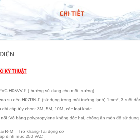
ĐIỆN
Ố KỸ THUẬT
PVC H05VV-F (thường sử dụng cho môi trường)
cao su dẻo H07RN-F (sử dụng trong môi trường lạnh) 1mm², 3 ruột dẫ
 dài cáp tùy chọn: 3M, 5M, 10M, các loại khác.
 nổi :Vỏ bằng polypropylene không độc hại, chống ăn mòn để sử dụng
tải R-M = Trở kháng-Tải động cơ

 áp định mức 250 VAC
