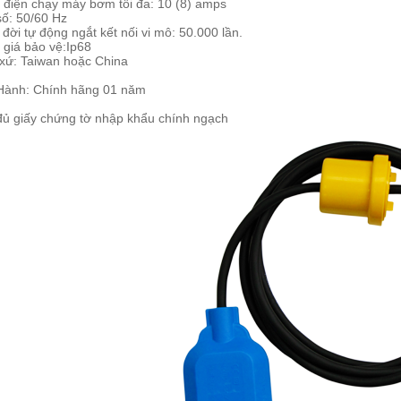
điện chạy máy bơm tối đa: 10 (8) amps

ố: 50/60 Hz

đời tự động ngắt kết nối vi mô: 50.000 lần.

giá bảo vệ:Ip68
 xứ: Taiwan hoặc China
Hành: Chính hãng 01 năm
đủ giấy chứng tờ nhập khẩu chính ngạch