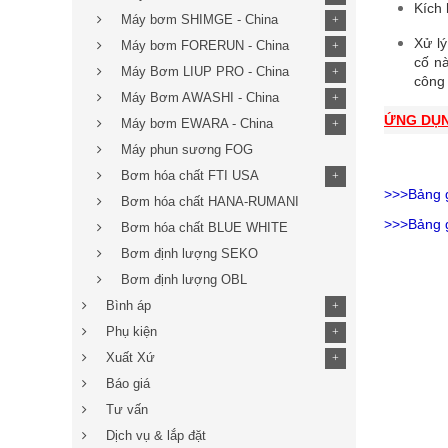
Kích 
Máy bơm SHIMGE - China
+
Xử l
Máy bơm FORERUN - China
+
cố nà
Máy Bơm LIUP PRO - China
+
công 
Máy Bơm AWASHI - China
+
ỨNG DỤ
Máy bơm EWARA - China
+
Máy phun sương FOG
Bơm hóa chất FTI USA
+
>>>Bảng 
Bơm hóa chất HANA-RUMANI
>>>Bảng 
Bơm hóa chất BLUE WHITE
Bơm định lượng SEKO
Bơm định lượng OBL
Bình áp
+
Phụ kiện
+
Xuất Xứ
+
Báo giá
Tư vấn
Dịch vụ & lắp đặt