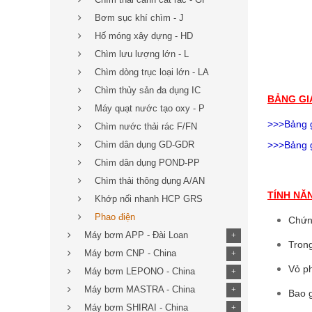
Bơm sục khí chìm - J
Hố móng xây dựng - HD
Chìm lưu lượng lớn - L
Chìm dòng trục loại lớn - LA
Chìm thủy sản đa dụng IC
BẢNG GI
Máy quạt nước tạo oxy - P
>>>Bảng 
Chìm nước thải rác F/FN
Chìm dân dụng GD-GDR
>>>Bảng 
Chìm dân dụng POND-PP
Chìm thải thông dụng A/AN
TÍNH NĂ
Khớp nối nhanh HCP GRS
Phao điện
Chứn
Máy bơm APP - Đài Loan
+
Tron
Máy bơm CNP - China
+
Vỏ p
Máy bơm LEPONO - China
+
Máy bơm MASTRA - China
+
Bao g
Máy bơm SHIRAI - China
+