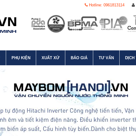
Hotline: 0961813114
P
PHỤ KIỆN
XUẤT XỨ
BÁO GIÁ
TƯ VẤN
DỊCH