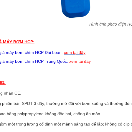
Hình ảnh phao điện H
Á MÁY BƠM HCP:
giá
máy bơm chìm HCP
Đài Loan:
xem tại đây
giá
máy bơm chìm HCP
Trung Quốc:
xem tại đây
NG:
g nhận CE.
g phiên bản SPDT 3 dây, thường mở đối với bơm xuống và thường đóng
hao bằng polypropylene không độc hại, chống ăn mòn.
ồm một trọng lượng cố định một mảnh sáng tạo để lắp; không có clip 