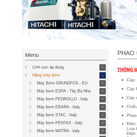
PHAO 
Menu
Lĩnh vực áp dụng
+
THÔNG S
_
Hãng máy bơm
Cáp:
Máy Bơm GRUNDFOS - EU
+
Cáp 
Máy bơm ESPA - Tây Ba Nha
+
Cáp 
Máy bơm PEDROLLO - Italy
+
Chiều
Máy bơm EBARA - Italy
+
Máy bơm STAC - Italy
Phao
+
Máy bơm PENTAX - Italy
+
Điện:

Loại 
Máy bơm MATRA - italy
+
Điện