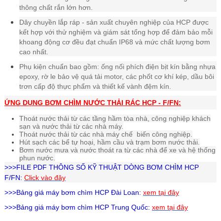
thông chất rắn lớn hơn.
Dây chuyền lắp ráp - sản xuất chuyên nghiệp của HCP được
kết hợp với thử nghiệm và giám sát tổng hợp để đảm bảo mỗi
khoang động cơ đều đạt chuẩn IP68 và mức chất lượng bơm
cao nhất
.
Phụ kiện chuẩn bao gồm: ống nối phích điện bịt kín bằng nhựa
epoxy, rờ le bảo vệ quá tải motor, các phốt cơ khí kép, dầu bôi
trơn cấp độ thực phẩm và thiết kế vành đệm kín.
ỨNG DỤNG BƠM CHÌM NƯỚC THẢI RÁC
HCP - F/FN:
Thoát nước thải từ các tầng hầm tòa nhà, công nghiệp khách
sạn và nước thải từ các nhà máy.
Thoát nước thải từ các nhà máy chế biến công nghiệp.
Hút sạch các bể tự hoại, hầm cầu và trạm bơm nước thải.
Bơm nước mưa và nước thoát ra từ các nhà để xe và hệ thống
phun nước.
>>>FILE PDF THÔNG SỐ KỸ THUẬT DÒNG BƠM CHÌM HCP
F/FN:
Click vào đây
>>>Bảng giá
máy bơm chìm HCP
Đài Loan:
xem tại đây
>>>Bảng giá
máy bơm chìm HCP
Trung Quốc:
xem tại đây