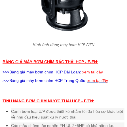
Hình ảnh dòng máy bơm HCP F/FN
BẢNG GIÁ MÁY BƠM CHÌM RÁC THẢI HCP - F-FN:
>>>Bảng giá
máy bơm chìm HCP
Đài Loan:
xem tại đây
>>>Bảng giá
máy bơm chìm HCP
Trung Quốc:
xem tại đây
TÍNH NĂNG BƠM CHÌM NƯỚC THẢI
HCP - F/FN:
Cánh bơm loại U/P được thiết kế nhằm tối đa hóa sự khác biệt
về nhu cầu hiệu suất xử lý nước thải
Các mẫu chống tắc nghẽn FN-UL 2~5HP có khả năng lưu