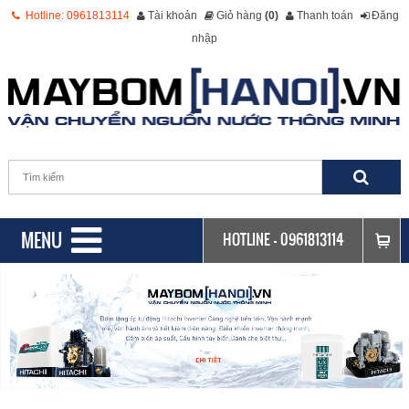
Hotline: 0961813114
Tài khoản
Giỏ hàng
(0)
Thanh toán
Đăng
nhập
MENU
HOTLINE -
0961813114