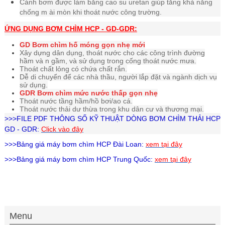
Cánh bơm được làm bằng cao su uretan giúp tăng khả năng
chống m ài mòn khi thoát nước công trường.
ỨNG DỤNG BƠM CHÌM
HCP - GD-GDR:
GD Bơm chìm hố móng gọn nhẹ mới
Xây dựng dân dụng, thoát nước cho các công trình đường
hầm và n gầm, và sử dụng trong cống thoát nước mưa.
Thoát chất lỏng có chứa chất rắn.
Dễ di chuyển để các nhà thầu, người lắp đặt và ngành dịch vụ
sử dụng.
GDR Bơm chìm mức nước thấp gọn nhẹ
Thoát nước tầng hầm/hồ bơi/ao cá.
Thoát nước thải dư thừa trong khu dân cư và thương mại.
>>>FILE PDF THÔNG SỐ KỸ THUẬT DÒNG BƠM CHÌM THẢI HCP
GD - GDR:
Click vào đây
>>>Bảng giá
máy bơm chìm HCP
Đài Loan:
xem tại đây
>>>Bảng giá
máy bơm chìm HCP
Trung Quốc:
xem tại đây
Menu