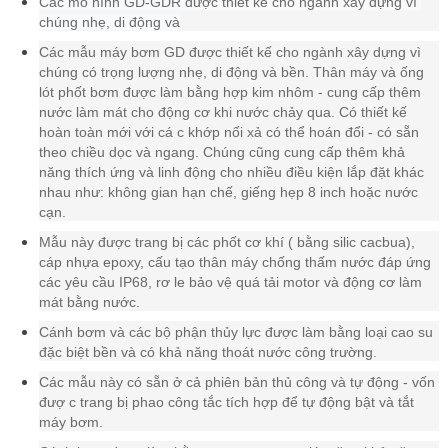
Các mô hình GD-GDR được thiết kế cho ngành xây dựng vì 
chúng nhẹ, di động và
Các mẫu máy bơm GD được thiết kế cho ngành xây dựng vì
chúng có trọng lượng nhẹ, di động và bền. Thân máy và ống
lót phốt bơm được làm bằng hợp kim nhôm - cung cấp thêm
nước làm mát cho động cơ khi nước chảy qua. Có thiết kế
hoàn toàn mới với cá c khớp nối xả có thể hoán đổi - có sẵn
theo chiều dọc và ngang. Chúng cũng cung cấp thêm khả
năng thích ứng và linh động cho nhiều điều kiện lắp đặt khác
nhau như: không gian hạn chế, giếng hẹp 8 inch hoặc nước
cạn.
Mẫu này được trang bị các phốt cơ khí ( bằng silic cacbua),
cáp nhựa epoxy, cấu tạo thân máy chống thấm nước đáp ứng
các yêu cầu IP68, rơ le bảo vệ quá tải motor và động cơ làm
mát bằng nước.
Cánh bơm và các bộ phận thủy lực được làm bằng loại cao su
đặc biệt bền và có khả năng thoát nước công trường.
Các mẫu này có sẵn ở cả phiên bản thủ công và tự động - vốn
đượ c trang bị phao công tắc tích hợp để tự động bật và tắt
máy bơm.