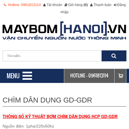
Hotline: 0961813114
Tài khoản
Giỏ hàng
(0)
Thanh toán
Đăng
nhập
MENU
HOTLINE -
0961813114
CHÌM DÂN DỤNG GD-GDR
THÔNG SỐ KỸ THUẬT BƠM CHÌM DÂN DỤNG HCP GD-GDR
Nguồn điện: 1pha/220v50hz