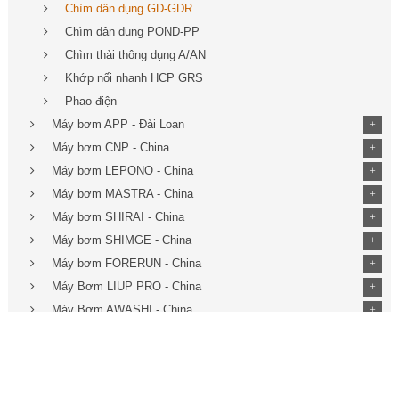
Chìm dân dụng GD-GDR
Chìm dân dụng POND-PP
Chìm thải thông dụng A/AN
Khớp nối nhanh HCP GRS
Phao điện
Máy bơm APP - Đài Loan
+
Máy bơm CNP - China
+
Máy bơm LEPONO - China
+
Máy bơm MASTRA - China
+
Máy bơm SHIRAI - China
+
Máy bơm SHIMGE - China
+
Máy bơm FORERUN - China
+
Máy Bơm LIUP PRO - China
+
Máy Bơm AWASHI - China
+
Máy bơm EWARA - China
+
Máy phun sương FOG
Bơm hóa chất FTI USA
+