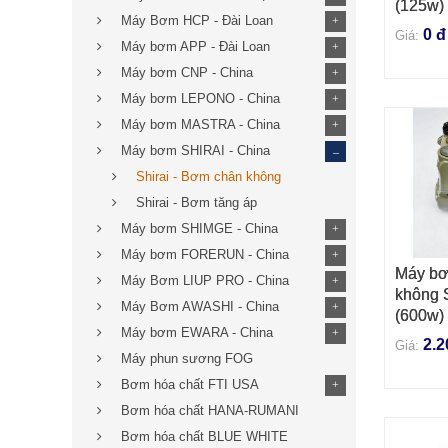
(125w)
Máy Bơm HCP - Đài Loan
+
0 đ
Giá:
Máy bơm APP - Đài Loan
+
Máy bơm CNP - China
+
Máy bơm LEPONO - China
+
Máy bơm MASTRA - China
+
_
Máy bơm SHIRAI - China
Shirai - Bơm chân không
Shirai - Bơm tăng áp
Máy bơm SHIMGE - China
+
Máy bơm FORERUN - China
+
Máy bơ
THÊM 
Máy Bơm LIUP PRO - China
+
không S
Máy Bơm AWASHI - China
+
(600w)
Máy bơm EWARA - China
+
2.2
Giá:
Máy phun sương FOG
Bơm hóa chất FTI USA
+
Bơm hóa chất HANA-RUMANI
Bơm hóa chất BLUE WHITE