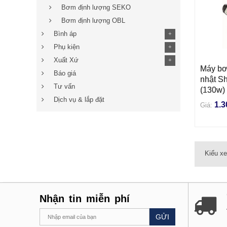
Bơm định lượng SEKO
Bơm định lượng OBL
Bình áp
+
Phụ kiện
+
Xuất Xứ
+
Máy bơ
THÊM 
Báo giá
nhật Sh
Tư vấn
(130w)
Dịch vụ & lắp đặt
1.3
Giá:
Kiểu x
Nhận tin miễn phí
GỬI