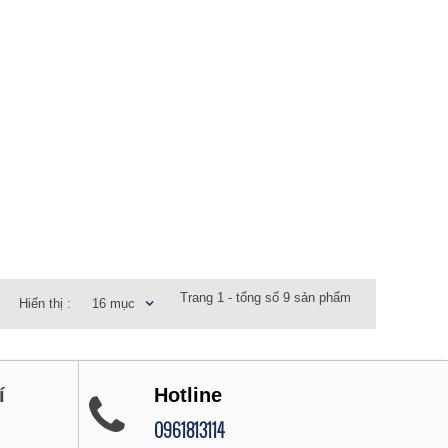
Trang 1 - tổng số 9 sản phẩm
Hiển thị :
16 mục
í
Hotline
0961813114