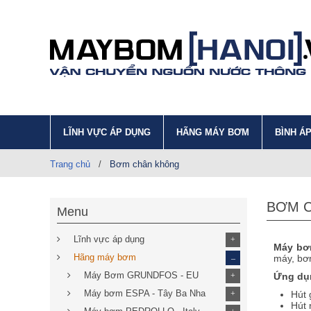
LĨNH VỰC ÁP DỤNG
HÃNG MÁY BƠM
BÌNH Á
Trang chủ
/
Bơm chân không
BƠM 
Menu
Lĩnh vực áp dụng
+
Máy bơm
_
Hãng máy bơm
máy, bơm
Máy Bơm GRUNDFOS - EU
Ứng dụ
+
Máy bơm ESPA - Tây Ba Nha
Hút 
+
Hút