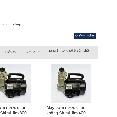
 nơi nhỏ hẹp
Ẩn
Xem thêm
Trang 1 - tổng số 9 sản phẩm
Hiển thị :
16 mục
ơm nước chân
Máy bơm nước chân
 VÀO GIỎ HÀNG
THÊM VÀO GIỎ HÀNG
Shirai Jlm 300
không Shirai Jlm 400