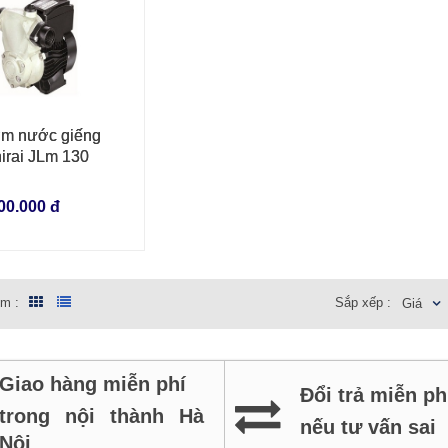
m nước giếng
VÀO GIỎ HÀNG
irai JLm 130
00.000 đ
em :
Sắp xếp :
Giá
Giao hàng miễn phí
Đổi trả miễn ph
trong nội thành Hà
nếu tư vấn sai
Nội