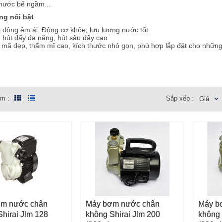
nước bể ngầm...
ng nổi bật
 động êm ái.
Động cơ khỏe, lưu lượng nước tốt
hút đẩy đa năng, hút sâu đẩy cao
mã đẹp, thẩm mĩ cao, kích thước nhỏ gọn, phù hợp lắp đặt cho những
xuất theo tiêu chuẩn công nghệ Nhật Bản
em :
Sắp xếp :
Giá
m nước chân
Máy bơm nước chân
Máy b
VÀO GIỎ HÀNG
THÊM VÀO GIỎ HÀNG
THÊM
hirai Jlm 128
không Shirai Jlm 200
không 