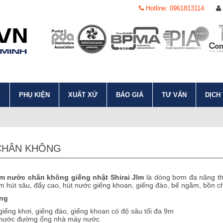
Hotline: 0961813114
P
PHỤ KIỆN
XUẤT XỨ
BÁO GIÁ
TƯ VẤN
DỊCH
CHÂN KHÔNG
 nước chân không giếng nhật Shirai Jlm
là dòng bơm đa năng th
 hút sâu, đẩy cao, hút nước giếng khoan, giếng đào, bể ngầm, bồn ch
ng
giếng khơi, giếng đào, giếng khoan có độ sâu tối đa 9m
 nước đường ống nhà máy nước