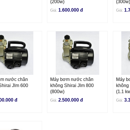
(200w)
(300w
1.600.000 đ
1.
Giá:
Giá:
m nước chân
Máy bơm nước chân
Máy b
VÀO GIỎ HÀNG
THÊM VÀO GIỎ HÀNG
THÊM
hirai Jlm 600
không Shirai Jlm 800
không 
(800w)
(1.1 k
00.000 đ
2.500.000 đ
3.
Giá:
Giá: