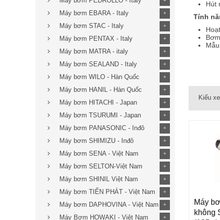
Máy bơm PEDROLLO - Italy
+
Hút 
Máy bơm EBARA - Italy
+
Tính nă
Máy bơm STAC - Italy
+
Hoạt
Bơm 
Máy bơm PENTAX - Italy
+
Mẫu 
Máy bơm MATRA - italy
+
Sản 
Máy bơm SEALAND - Italy
+
Máy bơm WILO - Hàn Quốc
+
Máy bơm HANIL - Hàn Quốc
+
Kiểu x
Máy bơm HITACHI - Japan
+
Máy bơm TSURUMI - Japan
+
Máy bơm PANASONIC - Inđô
+
Máy bơm SHIMIZU - Inđô
+
Máy bơm SENA - Việt Nam
+
Máy bơm SELTON-Việt Nam
+
Máy bơm SHINIL Việt Nam
+
Máy bơm TIẾN PHÁT - Việt Nam
+
Máy bơ
THÊM 
Máy bơm DAPHOVINA - Việt Nam
+
không S
Máy Bơm HOWAKI - Việt Nam
+