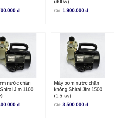
)
(400w)
700.000 đ
1.900.000 đ
Giá:
ơm nước chân
Máy bơm nước chân
 VÀO GIỎ HÀNG
THÊM VÀO GIỎ HÀNG
Shirai Jlm 1100
không Shirai Jlm 1500
w)
(1.5 kw)
300.000 đ
3.500.000 đ
Giá: