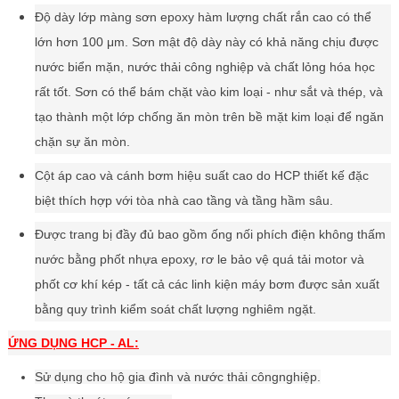
Độ dày lớp màng sơn epoxy hàm lượng chất rắn cao có thể
lớn hơn 100 μm. Sơn mật độ dày này có khả năng chịu được
nước biển mặn, nước thải công nghiệp và chất lỏng hóa học
rất tốt. Sơn có thể bám chặt vào kim loại - như sắt và thép, và
tạo thành một lớp chống ăn mòn trên bề mặt kim loại để ngăn
chặn sự ăn mòn.
Cột áp cao và cánh bơm hiệu suất cao do HCP thiết kế đặc
biệt thích hợp với tòa nhà cao tầng và tầng hầm sâu.
Được trang bị đầy đủ bao gồm ống nối phích
điện không thấm
nước bằng phốt nhựa epoxy,
rơ le bảo vệ quá tải motor và
phốt cơ khí kép - tất cả các linh kiện máy bơm được sản
xuất
bằng quy trình kiểm soát chất lượng
nghiêm ngặt.
ỨNG DỤNG
HCP - AL:
Sử dụng cho hộ gia đình và nước thải côngnghiệp.