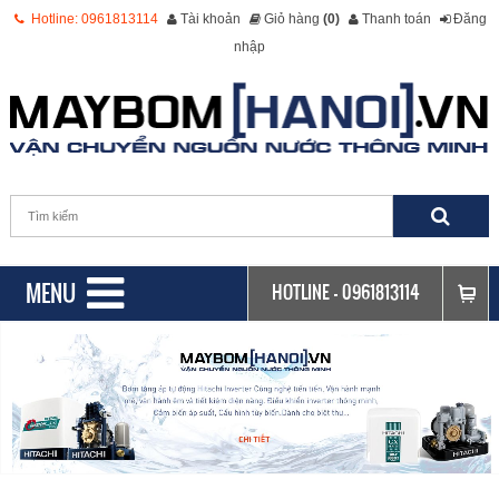
Hotline: 0961813114
Tài khoản
Giỏ hàng
(0)
Thanh toán
Đăng
nhập
MENU
HOTLINE -
0961813114