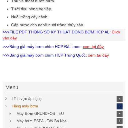
Thu và thoát nước mưa.
Tưới tiêu nông nghiệp.
Nuôi trồng cây cảnh.
Cấp nước cho nghề nuôi trồng thủy sản.
>>>FILE PDF THÔNG SỐ KỸ THUẬT DÒNG BƠM HCP AL:
Click
vào đây
>>>Bảng giá
máy bơm chìm HCP
Đài Loan:
xem tại đây
>>>Bảng giá
máy bơm chìm HCP
Trung Quốc:
xem tại đây
Menu
Lĩnh vực áp dụng
+
_
Hãng máy bơm
Máy Bơm GRUNDFOS - EU
+
Máy bơm ESPA - Tây Ba Nha
+