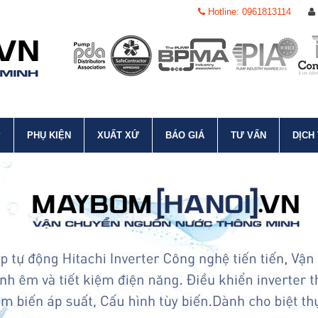
Hotline: 0961813114
P
PHỤ KIỆN
XUẤT XỨ
BÁO GIÁ
TƯ VẤN
DỊCH