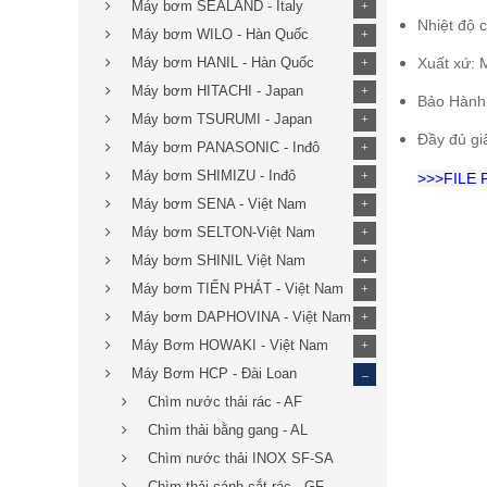
Máy bơm SEALAND - Italy
+
Nhiệt độ 
Máy bơm WILO - Hàn Quốc
+
Máy bơm HANIL - Hàn Quốc
Xuất xứ: 
+
Máy bơm HITACHI - Japan
+
Bảo Hành
Máy bơm TSURUMI - Japan
+
Đầy đủ gi
Máy bơm PANASONIC - Inđô
+
Máy bơm SHIMIZU - Inđô
+
>>>FILE
Máy bơm SENA - Việt Nam
+
Máy bơm SELTON-Việt Nam
+
Máy bơm SHINIL Việt Nam
+
Máy bơm TIẾN PHÁT - Việt Nam
+
Máy bơm DAPHOVINA - Việt Nam
+
Máy Bơm HOWAKI - Việt Nam
+
_
Máy Bơm HCP - Đài Loan
Chìm nước thải rác - AF
Chìm thải bằng gang - AL
Chìm nước thải INOX SF-SA
Chìm thải cánh cắt rác - GF