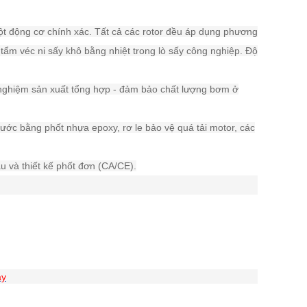
ột động cơ chính xác. Tất cả các rotor đều áp dụng phương
 tẩm véc ni sấy khô bằng nhiệt trong lò sấy công nghiệp. Độ
nghiệm sản xuất tổng hợp - đảm bảo chất lượng bơm ở
ước bằng phốt nhựa epoxy, rơ le bảo vệ quá tải motor, các
u và thiết kế phốt đơn (CA/CE).
ây