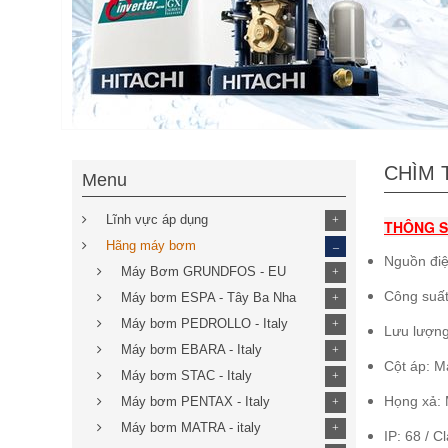
CHÌM 
Menu
Lĩnh vực áp dụng
+
THÔNG S
_
Hãng máy bơm
Nguồn điệ
Máy Bơm GRUNDFOS - EU
+
Công suất
Máy bơm ESPA - Tây Ba Nha
+
Máy bơm PEDROLLO - Italy
+
Lưu lượn
Máy bơm EBARA - Italy
+
Cột áp: M
Máy bơm STAC - Italy
+
Họng xả:
Máy bơm PENTAX - Italy
+
Máy bơm MATRA - italy
+
IP: 68 /
C