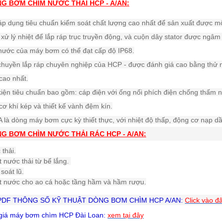
NG BƠM CHÌM NƯỚC THẢI
HCP - A/AN:
p dụng tiêu chuẩn kiểm soát chất lượng cao nhất để sản xuất được m
xử lý nhiệt để lắp ráp trục truyền động, và cuộn dây stator được ngâm
nước của máy bơm có thể đạt cấp độ IP68.
chuyền lắp ráp chuyên nghiệp của HCP - được đánh giá cao bằng thử 
cao nhất.
iện tiêu chuẩn bao gồm: cáp điện với ống nối phích điện chống thấm n
cơ khí kép và thiết kế vành đệm kín.
 là dòng máy bơm cực kỳ thiết thực, với nhiệt độ thấp, động cơ nạp dầ
G BƠM CHÌM NƯỚC THẢI RÁC
HCP - A/AN:
thải.
 nước thải từ bể lắng.
soát lũ.
t nước cho ao cá hoặc tầng hầm và hầm rượu.
 PDF THÔNG SỐ KỸ THUẬT DÒNG BƠM CHÌM HCP A/AN:
Click vào đ
giá
máy bơm chìm HCP
Đài Loan:
xem tại đây