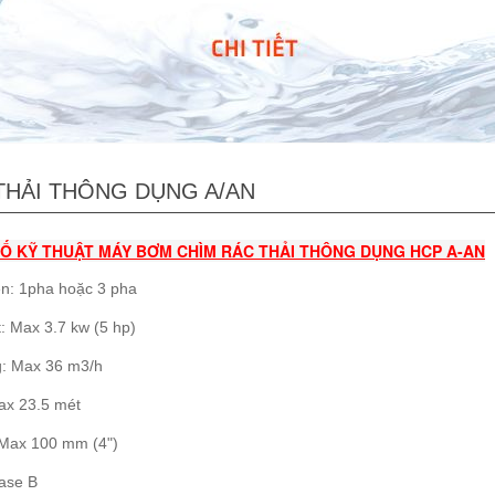
THẢI THÔNG DỤNG A/AN
Ố KỸ THUẬT MÁY BƠM CHÌM RÁC THẢI THÔNG DỤNG HCP A-AN
n: 1pha hoặc 3 pha
: Max 3.7 kw (5 hp)
g: Max 36 m3/h
ax 23.5 mét
 Max 100 mm (4")
lase B