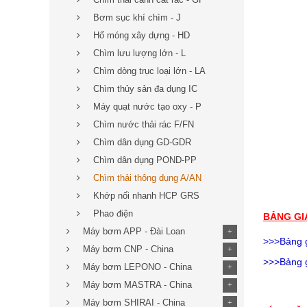
Bơm sục khí chìm - J
Hố móng xây dựng - HD
Chìm lưu lượng lớn - L
Chìm dòng trục loại lớn - LA
Chìm thủy sản đa dụng IC
Máy quạt nước tạo oxy - P
Chìm nước thải rác F/FN
Chìm dân dụng GD-GDR
Chìm dân dụng POND-PP
Chìm thải thông dụng A/AN
Khớp nối nhanh HCP GRS
Phao điện
BẢNG GI
Máy bơm APP - Đài Loan
+
>>>Bảng 
Máy bơm CNP - China
+
>>>Bảng 
Máy bơm LEPONO - China
+
Máy bơm MASTRA - China
+
Máy bơm SHIRAI - China
+