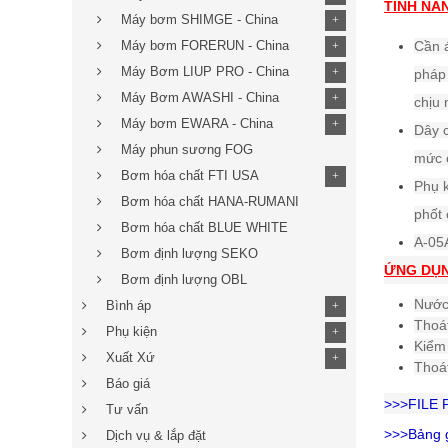
TÍNH NĂ
Máy bơm SHIMGE - China
+
Máy bơm FORERUN - China
Cần á
+
Máy Bơm LIUP PRO - China
+
pháp 
Máy Bơm AWASHI - China
+
chịu 
Máy bơm EWARA - China
+
Dây 
Máy phun sương FOG
mức 
Bơm hóa chất FTI USA
+
Phụ k
Bơm hóa chất HANA-RUMANI
phốt 
Bơm hóa chất BLUE WHITE
A-05A
Bơm định lượng SEKO
ỨNG DỤN
Bơm định lượng OBL
Nước 
Bình áp
+
Thoát
Phụ kiện
+
Kiểm 
Xuất Xứ
+
Thoá
Báo giá
>>>FILE
Tư vấn
>>>Bảng 
Dịch vụ & lắp đặt