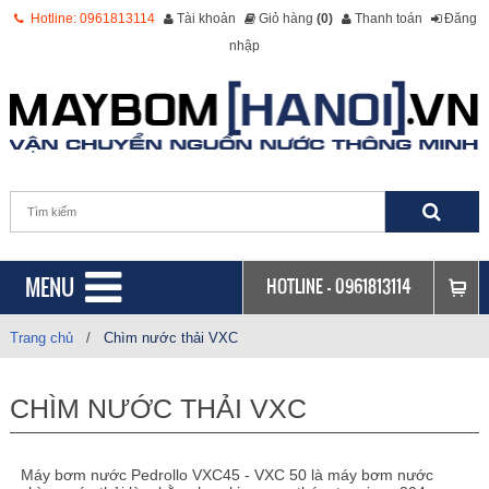
Hotline: 0961813114
Tài khoản
Giỏ hàng
(0)
Thanh toán
Đăng
nhập
MENU
HOTLINE -
0961813114
Trang chủ
/
Chìm nước thải VXC
CHÌM NƯỚC THẢI VXC
Máy bơm nước Pedrollo VXC45 - VXC 50 là máy bơm nước