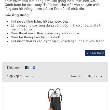
chìm nước thải làm bằng hợp kim gang thép, trục inox 304.
Cánh bơm hở đơn xoáy. Thích hợp cho việc vận chuyển chất
lỏng của hệ thống nước thải có lẫn một số chất rắn.
Các ứng dụng
Hút nước tầng hầm, hố thu nước thải
Lý tưởng cho các ứng dụng với nước thải có chứa chất rắn
mềm hoặc xơ
Bơm thoát nước thải ở nhà máy, chuồng trại
Bơm hệ thống tưới tiêu gia đình
Hút nước thải từ các bệnh viện, khách sạn, nhà ở, khu trang
trại nhỏ
Ẩn
Hút nước bể phốt
Hút nước bùn lỏng, hố móng công trình xây dựng
Xem thêm
Hệ thống thủy lợi, thủy nông
Tưới tiêu lấy nước từ sông, ao, hồ,...
Nếu bạn chưa nhìn thấy sản phẩm mà mình cần. Hãy liên hệ
Kiểu xem :
ngay tới số
hotline
096.18.13.114
hoặc gửi thông tin
đến
email
info@maybomhanoi.vn
cho chúng tôi ngay để nhận
Sắp xếp :
Giá
Hiển thị :
16 mục
được sự trợ giúp.
Catalog Pedrollo VXC 45
Catalog Pedrollo VXC 50