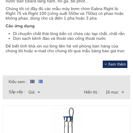
nước bẩn Ebara tầng hầm, hố ga, bể phốt...
Chúng tôi có đầy đủ các mẫu máy bơm chìm Eabra Right là:
Right 75 và Right 100 (công suất 550w và 750w) có phao hoặc
không phao, dùng cho cả điện 1 pha hoặc 3 pha
Các ứng dụng
Di chuyển chất thải lỏng bẩn có chứa các tạp chất, chất rắn
Dọn sạch kênh đào và thoát vào cống thoát nước
Để biết tính khả xin vui lòng liên hệ với phòng bán hàng của
chúng tôi hoặc e-mail cho chúng tôi qua mẫu bảng báo giá trực
tuyến của chúng tôi.
Ẩn
Chúng tôi cung cấp đầy đủ các Model máy bơm
Ebara.
Nếu
Xem thêm
bạn chưa nhìn thấy sản phẩm mà mình cần. Hãy liên hệ ngay
tới số
hotline
096.18.13.114
hoặc gửi thông tin
đến
email
info@maybomhanoi.vn
cho chúng tôi ngay để nhận
Kiểu xem :
được sự trợ giúp.
Sắp xếp :
Giá
Hiển thị :
16 mục