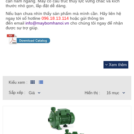
cạn nằm ngang. Máy có cấu trúc thủy lực vững chắc và kích
thước nhỏ gọn, lắp đặt dễ dàng.
Nếu bạn chưa nhìn thấy sản phẩm mà mình cần. Hãy liên hệ
ngay tới số
hotline
096.18.13.114
hoặc gửi thông tin
đến
email
info@maybomhanoi.vn
cho chúng tôi ngay để nhận
được sự trợ giúp.
Ẩn
Xem thêm
Kiểu xem :
Sắp xếp :
Giá
Hiển thị :
16 mục