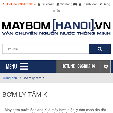
Hotline: 0961813114
Tài khoản
Giỏ hàng
(0)
Thanh toán
Đăng
nhập
MENU
HOTLINE -
0961813114
Trang chủ
/
Bơm ly tâm K
BƠM LY TÂM K
Máy bơm nước Sealand K là máy bơm điện ly tâm cánh đĩa đặt