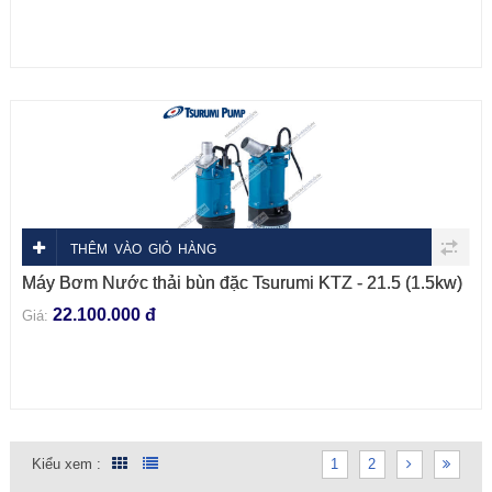
THÊM VÀO GIỎ HÀNG
Máy Bơm Nước thải bùn đặc Tsurumi KTZ - 21.5 (1.5kw)
22.100.000 đ
Giá:
Kiểu xem :
1
2