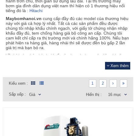
hành trơn chu, thời gian sử dụng lâu dài. Tại thị trường máy
bơm gia đình dân dụng việt nam thì hiện có 1 thương hiệu nổi
tiếng đó là :
Hitachi
Maybomhanoi.vn
cung cấp đầy đủ các model của thương hiệu
này với giá cả hợp lý nhất. Tất cả các sản phẩm đều được
chúng tôi nhập khẩu chính ngạch, với giấy tờ chứng nhận nhập
khẩu đầy đủ, tem chống hàng giả bộ công an cấp. Chúng tôi
cam kết chỉ cấp ra thị trường mới và chính hãng 100%. Nếu bạn
phát hiện ra hàng giả, hàng nhái thì sẽ được đền bù gấp 2 lần
giá trị mà bạn bỏ ra.
Về thời gian bảo hành thì tất cả các máy bơm của Hitachi sẽ
Ẩn
được bảo hành 3 năm
Xem thêm
Kiểu xem :
1
2
Sắp xếp :
Giá
Hiển thị :
16 mục