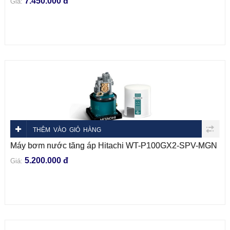
7.450.000 đ
Giá:
THÊM VÀO GIỎ HÀNG
Máy bơm nước tăng áp Hitachi WT-P100GX2-SPV-MGN
5.200.000 đ
Giá: