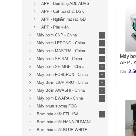
APP - Bùn lỏng ADL-ADVS
APP - Cắt tạp chất DSK
APP - Nghiền nát rác GD
APP - Phụ kiện
Máy bơm CNP - China
+
Máy bơm LEPONO - China
+
Máy bơm MASTRA - China
+
Máy bơ
THÊM 
Máy bơm SHIRAI - China
+
APP JA
Máy bơm SHIMGE - China
+
2.5
Giá:
Máy bơm FORERUN - China
+
Máy Bơm LIUP PRO - China
+
Máy Bơm AWASHI - China
+
Máy bơm EWARA - China
+
Máy phun sương FOG
Bơm hóa chất FTI USA
+
Bơm hóa chất HANA-RUMANI
Bơm hóa chất BLUE WHITE