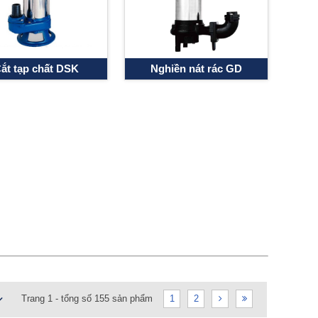
ắt tạp chất DSK
Nghiền nát rác GD
Trang 1 - tổng số 155 sản phẩm
1
2