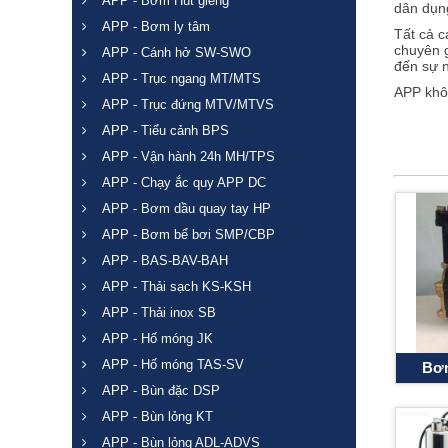
APP - Bơm Hút giếng
dân dụn
APP - Bơm ly tâm
Tất cả 
chuyên g
APP - Cánh hở SW-SWO
đến sự n
APP - Trục ngang MT/MTS
APP khôn
APP - Trục đứng MTV/MTVS
cao năng
đổi mới 
APP - Tiểu cảnh BPS
Bơm nư
APP - Vận hành 24h MH/TPS
hơn.
Tăn
APP - Chạy ắc quy APP DC
Nếu bạn 
đến
ema
APP - Bơm dầu quay tay HP
APP - Bơm bể bơi SMP/CBP
APP - BAS-BAV-BAH
APP - Thải sạch KS-KSH
APP - Thải inox SB
APP - Hố móng JK
APP - Hố móng TAS-SV
Bơm
APP - Bùn đặc DSP
APP - Bùn lỏng KT
APP - Bùn lỏng ADL-ADVS