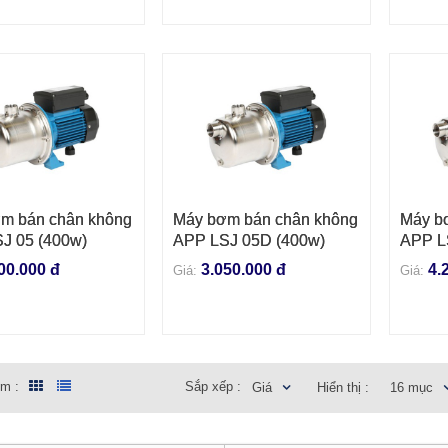
m bán chân không
Máy bơm bán chân không
Máy b
VÀO GIỎ HÀNG
THÊM VÀO GIỎ HÀNG
THÊM
J 05 (400w)
APP LSJ 05D (400w)
APP L
00.000 đ
3.050.000 đ
4.
Giá:
Giá:
em :
Sắp xếp :
Giá
Hiển thị :
16 mục