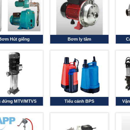
Bơm Hút giếng
Bơm ly tâm
C
c đứng MTV/MTVS
Tiểu cảnh BPS
Vận