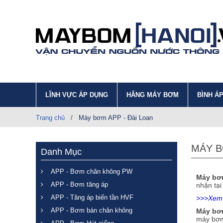
LĨNH VỰC ÁP DỤNG
HÃNG MÁY BƠM
BÌNH Á
Trang chủ
/
Máy bơm APP - Đài Loan
MÁY B
Danh Mục
APP - Bơm chân không PW
Máy bơ
APP - Bơm tăng áp
nhận tại
APP - Tăng áp biến tần HVF
>>>Xem 
APP - Bơm bán chân không
Máy bơ
máy bơm