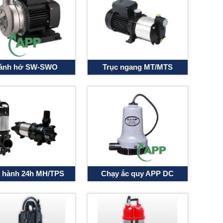
ánh hở SW-SWO
Trục ngang MT/MTS
 hành 24h MH/TPS
Chạy ắc quy APP DC