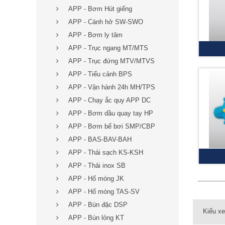
APP - Bơm Hút giếng
APP - Cánh hở SW-SWO
APP - Bơm ly tâm
APP - Trục ngang MT/MTS
APP - Trục đứng MTV/MTVS
APP - Tiểu cảnh BPS
APP - Vận hành 24h MH/TPS
APP - Chạy ắc quy APP DC
APP - Bơm dầu quay tay HP
APP - Bơm bể bơi SMP/CBP
APP - BAS-BAV-BAH
APP - Thải sạch KS-KSH
APP - Thải inox SB
APP - Hố móng JK
APP - Hố móng TAS-SV
APP - Bùn đặc DSP
Kiểu x
APP - Bùn lỏng KT