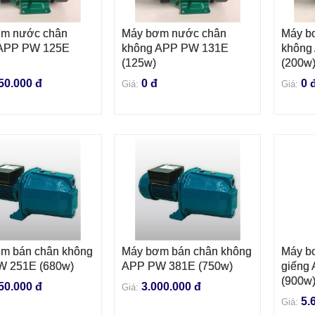
m nước chân
Máy bơm nước chân
Máy b
VÀO GIỎ HÀNG
THÊM VÀO GIỎ HÀNG
THÊM
 APP PW 125E
không APP PW 131E
không
(125w)
(200w
50.000 đ
0 đ
0 
Giá:
Giá:
m bán chân không
Máy bơm bán chân không
Máy bơ
VÀO GIỎ HÀNG
THÊM VÀO GIỎ HÀNG
THÊM
 251E (680w)
APP PW 381E (750w)
giếng
(900w
50.000 đ
3.000.000 đ
Giá:
5.
Giá: