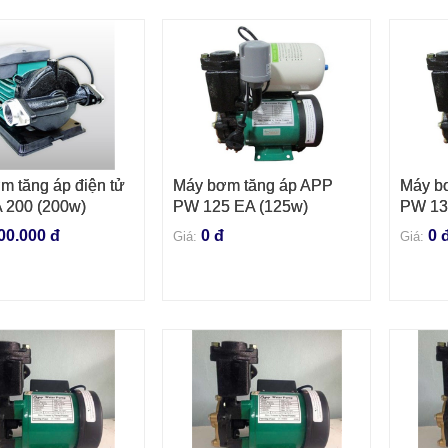
m tăng áp điện tử
Máy bơm tăng áp APP
Máy b
VÀO GIỎ HÀNG
THÊM VÀO GIỎ HÀNG
THÊM
 200 (200w)
PW 125 EA (125w)
PW 13
00.000 đ
0 đ
0 
Giá:
Giá: