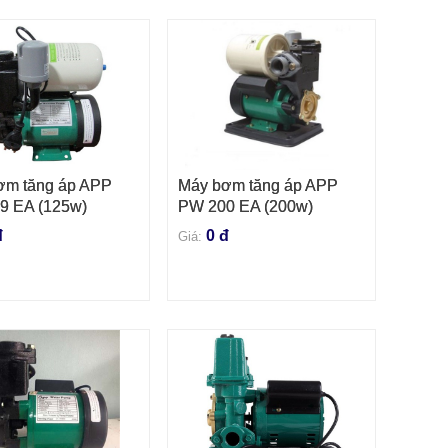
ơm tăng áp APP
Máy bơm tăng áp APP
 VÀO GIỎ HÀNG
THÊM VÀO GIỎ HÀNG
9 EA (125w)
PW 200 EA (200w)
đ
0 đ
Giá: