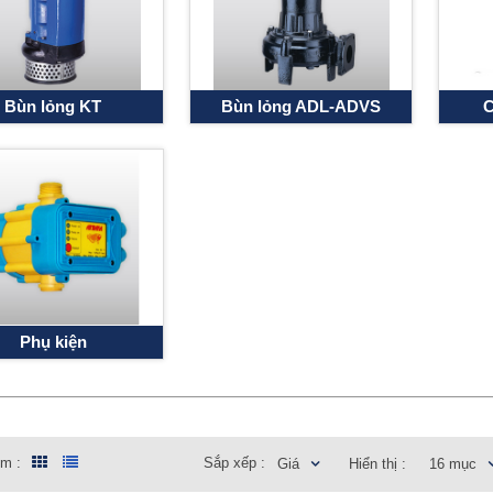
Bùn lỏng KT
Bùn lỏng ADL-ADVS
C
Phụ kiện
em :
Sắp xếp :
Giá
Hiển thị :
16 mục