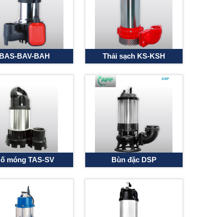
BAS-BAV-BAH
Thải sạch KS-KSH
ố móng TAS-SV
Bùn đặc DSP