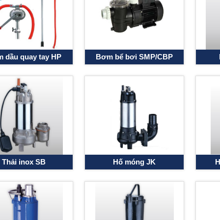
 dầu quay tay HP
Bơm bể bơi SMP/CBP
Thải inox SB
Hố móng JK
H