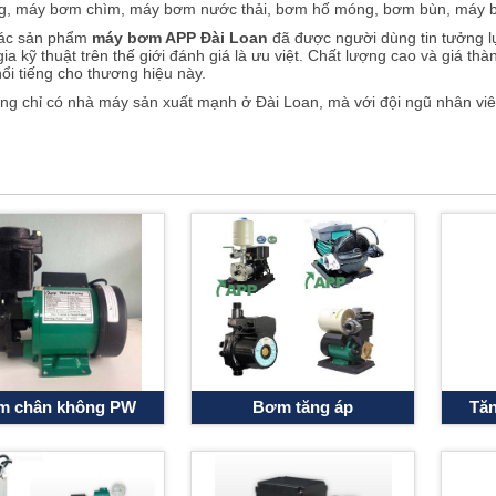
g, máy bơm chìm, máy bơm nước thải, bơm hố móng, bơm bùn, máy bơ
các sản phẩm
m
áy bơm APP Đài Loan
đã được người dùng tin tưởng lự
ia kỹ thuật trên thế giới đánh giá là ưu việt.
Chất lượng cao và giá thà
ổi tiếng cho thương hiệu này.
g chỉ có nhà máy sản xuất mạnh ở Đài Loan, mà với đội ngũ nhân viên
 lực thiết kế, nhấn mạnh vào tất cả các loại bơm để đáp ứng các yêu 
toàn cầu, năng lượng hiệu quả và thân thiện với môi trường.
ớc​ APP
cũng nỗ lực hướng tới sự kết hợp của máy bơm và phụ tùng I
g cường đ
ộ phân giải của R & D về sự hội nhập của toàn bộ hệ thống 
chưa nhìn thấy sản phẩm mà mình cần. Hãy liên hệ ngay tới số hotlin
il
info@maybomhanoi.vn
cho chúng tôi ngay để nhận được sự trợ giúp
 chân không PW
Bơm tăng áp
Tăn