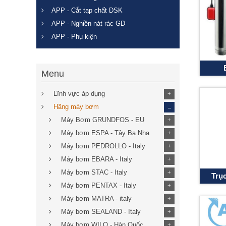
APP - Cắt tạp chất DSK
APP - Nghiền nát rác GD
APP - Phụ kiện
Menu
Lĩnh vực áp dụng
+
_
Hãng máy bơm
Máy Bơm GRUNDFOS - EU
+
Máy bơm ESPA - Tây Ba Nha
+
Máy bơm PEDROLLO - Italy
+
Máy bơm EBARA - Italy
+
Máy bơm STAC - Italy
+
Trụ
Máy bơm PENTAX - Italy
+
Máy bơm MATRA - italy
+
Máy bơm SEALAND - Italy
+
Máy bơm WILO - Hàn Quốc
+