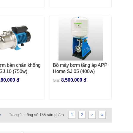
ơm bán chân không
Bộ máy bơm tăng áp APP
 VÀO GIỎ HÀNG
THÊM VÀO GIỎ HÀNG
SJ 10 (750w)
Home SJ 05 (400w)
280.000 đ
8.500.000 đ
Giá:
Trang 1 - tổng số 155 sản phẩm
1
2