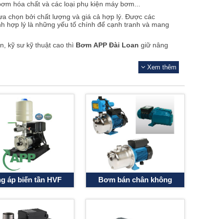
m hóa chất và các loại phụ kiện máy bơm...
a chọn bởi chất lượng và giá cả hợp lý. Được các
nh hợp lý là những yếu tố chính để cạnh tranh và mang
, kỹ sư kỹ thuật cao thì
Bơm APP Đài Loan
giữ nâng
cầu của tiêu chuẩn quốc tế và đi theo xu hướng của sự
Ẩn
Xem thêm
C, tạo ra những máy bơm tự động và thông minh
giải pháp tổng thể.
e
096.18.13.114
hoặc gửi thông tin
.
g áp biến tần HVF
Bơm bán chân không