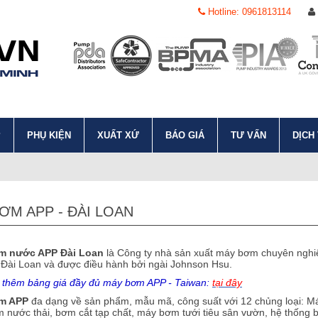
Hotline: 0961813114
P
PHỤ KIỆN
XUẤT XỨ
BÁO GIÁ
TƯ VẤN
DỊCH
ƠM APP - ĐÀI LOAN
m nước APP Đài Loan
là
Công ty nhà sản xuất máy bơm chuyên nghiệ
 Đài Loan và được điều hành bởi ngài Johnson Hsu.
thêm bảng giá đầy đủ máy bơm APP - Taiwan:
tại đây
m APP
đa dạng về sản phẩm, mẫu mã, công suất với 12 chủng loại: 
 nước thải, bơm cắt tạp chất, máy bơm tưới tiêu sân vườn, hệ thống