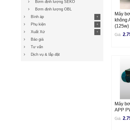
Bơm định lượng SEKO
Bơm định lượng OBL
Máy bơ
THÊM 
Bình áp
+
không
Phụ kiện
+
(125w)
Xuất Xứ
+
2.7
Giá:
Báo giá
Tư vấn
Dịch vụ & lắp đặt
Máy bơ
THÊM 
APP PW
2.7
Giá: