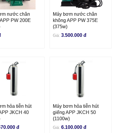
ơm nước chân
Máy bơm nước chân
 VÀO GIỎ HÀNG
THÊM VÀO GIỎ HÀNG
 APP PW 200E
không APP PW 375E
)
(375w)
đ
3.500.000 đ
Giá:
m hỏa tiễn hút
Máy bơm hỏa tiễn hút
 VÀO GIỎ HÀNG
THÊM VÀO GIỎ HÀNG
 APP JKCH 40
giếng APP JKCH 50
)
(1100w)
670.000 đ
6.100.000 đ
Giá: