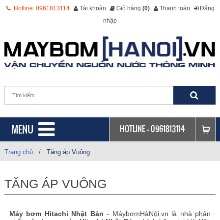
Hotline: 0961813114
Tài khoản
Giỏ hàng
(0)
Thanh toán
Đăng
nhập
MENU
HOTLINE -
0961813114
Trang chủ
/
Tăng áp Vuông
TĂNG ÁP VUÔNG
Máy bơm Hitachi Nhật Bản
- MáybơmHàNội.vn là nhà phân