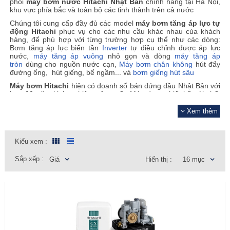
phối
máy bơm nước Hitachi Nhật Bản
chính hãng tại Hà Nội,
khu vực phía bắc và toàn bộ các tỉnh thành trên cả nước
Chúng tôi cung cấp đầy đủ các model
máy bơm tăng áp lực tự
động Hitachi
phục vụ cho các nhu cầu khác nhau của khách
hàng, để phù hợp với từng trường hợp cụ thể như các dòng:
Bơm tăng áp lực biến tần
Inverter
tự điều chỉnh được áp lực
nước,
máy tăng áp vuông
nhỏ gọn và dòng
máy tăng áp
tròn
dùng cho nguồn nước cạn,
Máy bơm chân không
hút đẩy
đường ống, hút giếng, bể ngầm... và
bơm giếng hút sâu
Máy bơm Hitachi
hiện có doanh số bán đứng đầu Nhật Bản với
hơn 90 năm kinh nghiệm sản xuất. Máy được thiết kế với chất
Ẩn
liệu cao cấp, đảm bảo áp lực nước mạnh mẽ, ổn định, hiệu suất
vượt trội, tiết kiệm điện năng tối đa l
(với dòng bơm
ên tới 80%
Xem thêm
biến tần inverter). Tích hợp các tính năng an toàn như Rơ-le
nhiệt an toàn, rơ-le nhiệt độ nước, van một chiều chống rỉ, bu
lông chống rỉ, nắp chụp bảo vệ ngoài trời,...
Kiểu xem :
Chúng tôi đảm bảo rằng
bơm Hitachi
bạn mua là mới, chính
hãng 100% (đầy đủ chứng chỉ CO-CQ chính ngạch)
và
Sắp xếp :
Giá
Hiển thị :
16 mục
được
bảo hành 3 năm
HITACHI
INSPIRE THE NEXT
Máy Bơm nước tăng áp tự động liên tục Hitachi Vuông
với
kiểu thiết kế nhỏ gọn nhưng hiệu suất cao, bạn sẽ không còn lo
ngại về áp lực nước. Dễ dàng lắp đặt cho dòng nước ổn định
Với các tính năng vượt trội hơn so với các sản phẩm khác trên