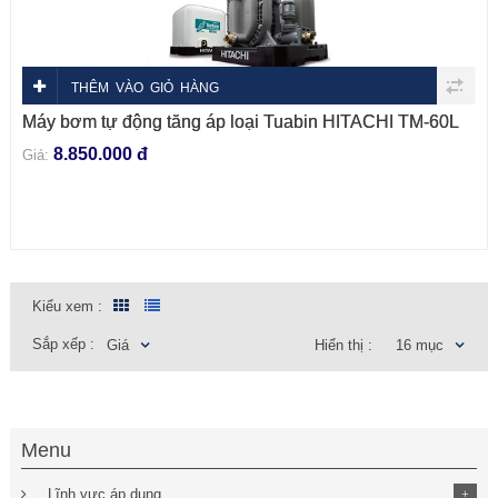
THÊM VÀO GIỎ HÀNG
Máy bơm tự động tăng áp loại Tuabin HITACHI TM-60L
8.850.000 đ
Giá:
Kiểu xem :
Sắp xếp :
Giá
Hiển thị :
16 mục
Menu
Lĩnh vực áp dụng
+