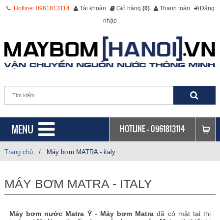
Hotline: 0961813114
Tài khoản
Giỏ hàng
(0)
Thanh toán
Đăng
nhập
MENU
HOTLINE -
0961813114
Trang chủ
/
Máy bơm MATRA - italy
MÁY BƠM MATRA - ITALY
Máy bơm nước Matra Ý
-
Máy bơm Matra
đã có mặt tại thị