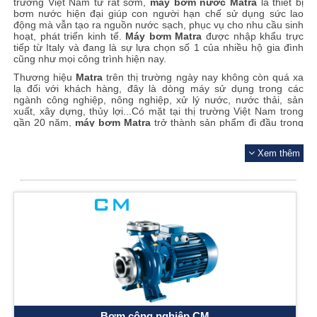
trường Việt Nam từ rất sớm,
máy bơm nước
Matra
là thiết bị
bơm nước hiện đại giúp con người hạn chế sử dụng sức lao
động mà vẫn tạo ra nguồn nước sạch, phục vụ cho nhu cầu sinh
hoạt, phát triển kinh tế.
Máy bơm
Matra
được nhập khẩu trực
tiếp từ Italy và đang là sự lựa chọn số 1 của nhiều hộ gia đình
cũng như mọi công trình hiện nay.
Thương hiệu
Matra
trên thị trường ngày nay không còn quá xa
lạ đối với khách hàng, đây là dòng máy sử dụng trong các
ngành công nghiệp, nông nghiệp, xử lý nước, nước thải, sản
xuất, xây dựng, thủy lợi...Có mặt tại thị trường Việt Nam trong
gần 20 năm,
máy bơm
Matra
trở thành sản phẩm đi đầu trong
ngànhcông nghiệp cấp nước cho rất nhiều dự án lớn nhỏ trên
Ẩn
khắp mọi miền đất nước.
Bơm
Matra
hiện đang có nhiều sản
Xem thêm
phẩm tiêu biểu như sau:
1.
Máy bơm công nghiệp ly tâm trục ngang
Matra
CM
: Được
cấu tạo từ 4 bộ phận chính : Bánh công tác, trục bơm, bộ phận
hút nước vào, bộ phận đẩy nước ra. Là loại máy có khả năng
chuyển nước qua một hệ thống đường ống và cung cấp nước
đầy đủ cho các khu dân cư, các ứng dụng công nghiệp, nông
nghiệp và trạm bơm,..
2.
Máy bơm chìm
Matra
: Là dòng máy bơm nước chuyên dụng
nhất trong nghành xử lý nước thải nổi tiếng với các dòng model
: DMT, DG-DH, DX, DP ...
3.
Máy bơm dân dụng
Matra
CM, CAM, CAB/MB
: Chủ yếu sử
dụng trong các hộ gia đình với mục đích hút nguồn nước sạch
vào các bồn chứa.
Bơm công nghiệp CM