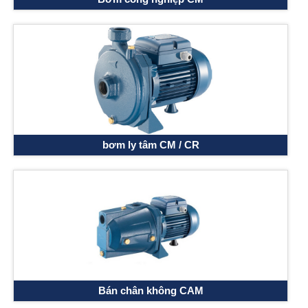
4.
Máy bơm hỏa tiễn
Matra
4 inch, 6 inch
: Là loại có khả năng
hút sâu, lượng nước bơm được rất lớn và ít tốn kém điện năng.
Chủ yếu sử dụng trong các nhà máy cấp nước sạch cho dân
sinh. Mặc dù trên thị trường hiện tại có nhiều loại máy bơm
nước nhập khẩu từ Italia nhưng thương hiệu bơm
nước
Matra
vẫn được đông đảo khách hàng tin tưởng lựa chọn.
Mức độ bền chắc, sự an toàn, giá cả đảm bảo chính là điểm
nhấn thu hút khách hàng đến với dòng sản phẩm cao cấp
Matra
Địa điểm cung cấp máy bơm nước
Matra
uy tín, chất lượng.
Với kinh nghiệm nhiều năm trong hoạt động cung cấp sản phẩm
máy bơm nước,
Maybomhanoi.vn
tự hào là đơn vị phân phối
sản phẩm
máy bơm nước
Matra
Italy chính hãng
tại thị
bơm ly tâm CM / CR
trường Việt Nam. Chúng tôi luôn sẵn sàng cung cấp đầy đủ các
dòng máy bơm
Matra
tiêu biểu trên thị trường cũng như chứng
chỉ nhập khẩu, xuất xưởng CO, CQ theo quy định của hãng.
Bán chân không CAM