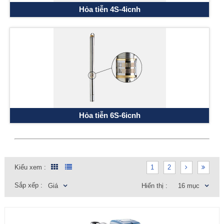
Hỏa tiễn 4S-4icnh
Hỏa tiễn 6S-6icnh
Kiểu xem :
1
2
Sắp xếp :
Giá
Hiển thị :
16 mục