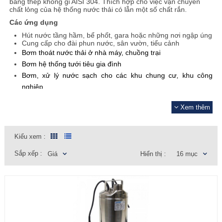
bằng thép không gỉ AISI 304. Thích hợp cho việc vận chuyển
chất lỏng của hệ thống nước thải có lẫn một số chất rắn.
Các ứng dụng
Hút nước tầng hầm, bể phốt, gara hoặc những nơi ngập úng
Cung cấp cho đài phun nước, sân vườn, tiểu cảnh​
Bơm thoát nước thải ở nhà máy, chuồng trại
Bơm hệ thống tưới tiêu gia đình
Bơm, xử lý nước sạch cho các khu chung cư, khu công
nghiệp
Ẩn
Vận chuyển chất lỏng của các nhà máy xử lý nước thải, thủy
Xem thêm
lợi,...
Kiểu xem :
Sắp xếp :
Giá
Hiển thị :
16 mục