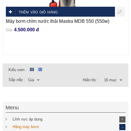
THÊM VÀO GIỎ HÀNG
Máy bơm chìm nước thải Mastra MDB 550 (550w)
4.500.000 đ
Giá:
Kiểu xem :
Sắp xếp :
Giá
Hiển thị :
16 mục
Menu
Lĩnh vực áp dụng
+
_
Hãng máy bơm