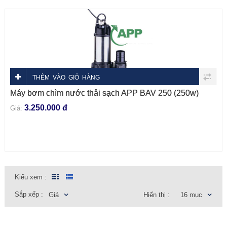
THÊM VÀO GIỎ HÀNG
Máy bơm chìm nước thải sạch APP BAV 250 (250w)
3.250.000 đ
Giá:
Kiểu xem :
Sắp xếp :
Giá
Hiển thị :
16 mục