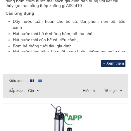
dụng bơm chìm nước thải sạch gia đình dân dụng với kết cấu
thủy lực trục bằng thép không gỉ AISI 410.
Các ứng dụng
Đẩy nước tuần hoàn cho bể cá, đài phun, non bộ, tiểu
cảnh...
Hút nước thải hố ở những hầm, hố thu nhỏ
Hút nước thải của bể cá, tiểu cảnh,...
Bơm hệ thống tưới tiêu gia đình
Hút nước tầng hầm, bể phốt, gara hoặc những nơi ngập úng
Bơm thoát nước thải chuồng trại chăn nuôi
Ẩn
Bơm hệ thống tưới tiêu gia đình
Xem thêm
​Catalog APP BAS
Catalog APP BAV
Kiểu xem :
Catalog APP BAS
Sắp xếp :
Giá
Hiển thị :
16 mục
Nếu bạn chưa nhìn thấy sản phẩm mà mình cần. Hãy liên hệ
ngay tới số
hotline
096.18.13.114
hoặc gửi thông tin
đến
email
info@maybomhanoi.vn
cho chúng tôi ngay để nhận
được sự trợ giúp.