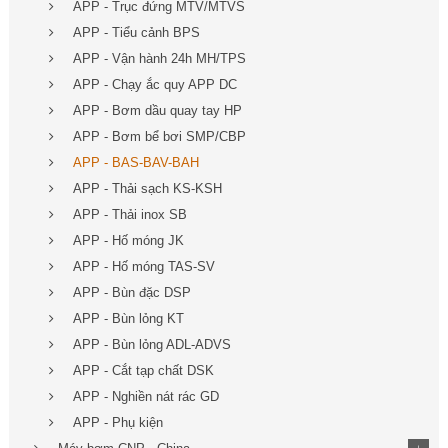
APP - Trục đứng MTV/MTVS
APP - Tiểu cảnh BPS
APP - Vận hành 24h MH/TPS
APP - Chạy ắc quy APP DC
APP - Bơm dầu quay tay HP
APP - Bơm bể bơi SMP/CBP
APP - BAS-BAV-BAH
APP - Thải sạch KS-KSH
APP - Thải inox SB
APP - Hố móng JK
APP - Hố móng TAS-SV
APP - Bùn đặc DSP
APP - Bùn lỏng KT
APP - Bùn lỏng ADL-ADVS
APP - Cắt tạp chất DSK
APP - Nghiền nát rác GD
APP - Phụ kiện