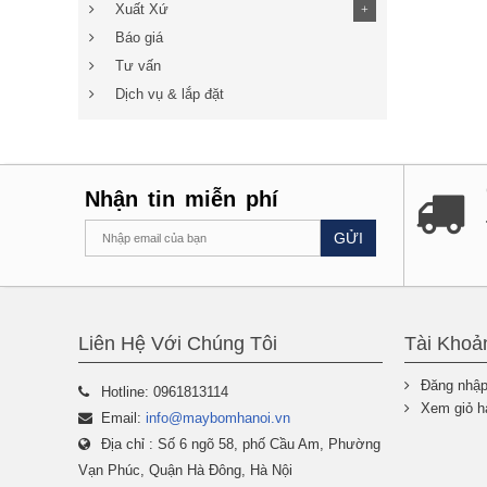
Xuất Xứ
+
Báo giá
Tư vấn
Dịch vụ & lắp đặt
Nhận tin miễn phí
GỬI
Liên Hệ Với Chúng Tôi
Tài Khoả
Đăng nhậ
Hotline: 0961813114
Xem giỏ h
Email:
info@maybomhanoi.vn
Địa chỉ : Số 6 ngõ 58, phố Cầu Am, Phường
Vạn Phúc, Quận Hà Đông, Hà Nội