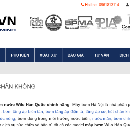
Hotline: 0961813114
P
PHỤ KIỆN
XUẤT XỨ
BÁO GIÁ
TƯ VẤN
DỊCH
CHÂN KHÔNG
 nước Wilo Hàn Quốc chính hãng
- Máy bơm Hà Nội là nhà phân p
: 
bơm tăng áp biến tần
, 
bơm tăng áp điện tử
, 
tăng áp cơ
, 
hút chân k
ớc nóng
, bơm dùng trong môi trường nước biển, 
nước măn
, 
bơm chì
 dịch vụ sửa chữa và bảo trì tất cả các model 
máy bơm 
Wilo Hàn Qu