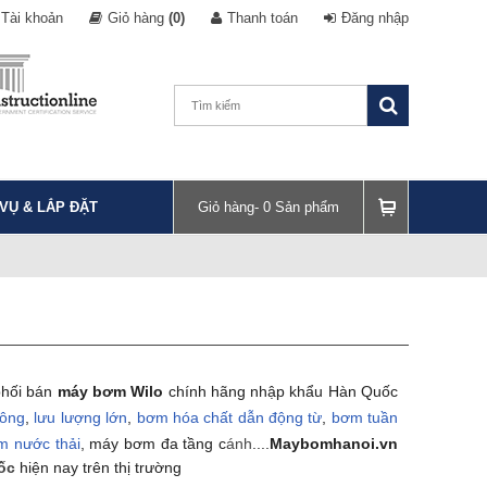
Tài khoản
Giỏ hàng
(0)
Thanh toán
Đăng nhập
 VỤ & LẮP ĐẶT
Giỏ hàng-
0
Sản phẩm
hối bán 
máy bơm Wilo
 chính hãng nhập khẩu Hàn Quốc 
hông
, 
lưu lượng lớn
, 
bơm hóa chất dẫn động từ
, 
bơm tuần 
m nước thải
, 
máy bơm đa tầng c
ánh
....
Maybomhanoi.vn
ốc
hiện nay trên thị trường