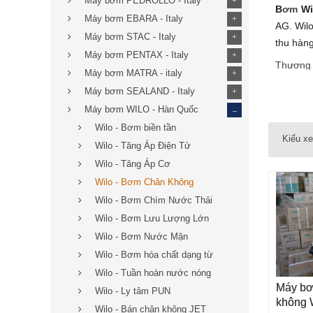
Máy bơm PEDROLLO - Italy
+
B
ơm
Wi
Máy bơm EBARA - Italy
+
AG. Wil
Máy bơm STAC - Italy
+
thu hàng
Máy bơm PENTAX - Italy
+
Thương
Máy bơm MATRA - italy
+
được Wi
Máy bơm SEALAND - Italy
tại
Việt
+
_
Máy bơm WILO - Hàn Quốc
Đặc biệt
gấp 2 lần
Wilo - Bơm biền tần
Kiểu x
Chúng t
Wilo - Tăng Áp Điện Tử
Tất cả 
Wilo - Tăng Áp Cơ
mình cần
Wilo - Bơm Chân Không
được sự 
Wilo - Bơm Chìm Nước Thải
Máy bơm
sử dụng
Wilo - Bơm Lưu Lượng Lớn
chuyển n
Wilo - Bơm Nước Mặn
Sản ph
Wilo - Bơm hóa chất dạng từ
nhất 
từ
175
Wilo - Tuần hoàn nước nóng
đẩy cao 
Máy bơ
THÊM 
Wilo - Ly tâm PUN
Tính nă
không 
Wilo - Bán chân không JET