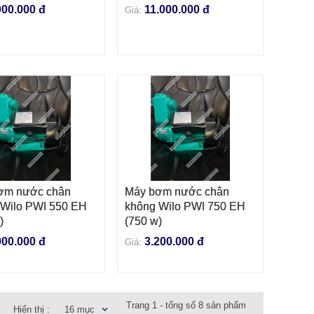
000.000 đ
11.000.000 đ
Giá:
uốc
.
Nếu bạn chưa nhìn thấy sản phẩm mà mình cần. Hãy
aybomhanoi.vn
cho chúng tôi ngay để nhận được sự trợ
ơm nước chân
Máy bơm nước chân
 VÀO GIỎ HÀNG
THÊM VÀO GIỎ HÀNG
 Wilo PWI 550 EH
không Wilo PWI 750 EH
)
(750 w)
900.000 đ
3.200.000 đ
Giá:
Trang 1 - tổng số 8 sản phẩm
Hiển thị :
16 mục