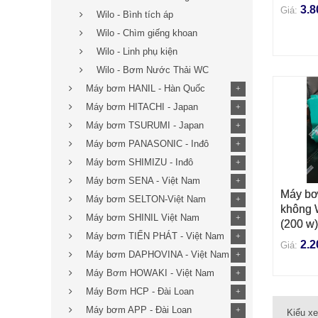
Hoạt
3.8
Giá:
Động
Wilo - Bình tích áp
Sản 
Wilo - Chìm giếng khoan
Trục
Sơn 
Wilo - Linh phụ kiện
Rơ-l
Wilo - Bơm Nước Thải WC
Chúng t
liên hệ 
Máy bơm HANIL - Hàn Quốc
+
giúp.
Máy bơm HITACHI - Japan
+
Máy bơm TSURUMI - Japan
+
Máy bơm PANASONIC - Inđô
+
Máy bơm SHIMIZU - Inđô
+
Máy bơm SENA - Việt Nam
+
Máy bơ
THÊM 
Máy bơm SELTON-Việt Nam
+
không 
Máy bơm SHINIL Việt Nam
+
(200 w)
Máy bơm TIẾN PHÁT - Việt Nam
+
2.2
Giá:
Máy bơm DAPHOVINA - Việt Nam
+
Máy Bơm HOWAKI - Việt Nam
+
Máy Bơm HCP - Đài Loan
+
Máy bơm APP - Đài Loan
+
Kiểu x