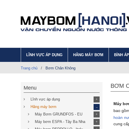
LĨNH VỰC ÁP DỤNG
HÃNG MÁY BƠM
BÌNH Á
Trang chủ
/
Bơm Chân Không
BƠM 
Menu
Lĩnh vực áp dụng
+
Máy bơm
_
Hãng máy bơm
bao gồm
Máy Bơm GRUNDFOS - EU
+
hoàn nư
Máy bơm ESPA - Tây Ba Nha
+
cung cấp