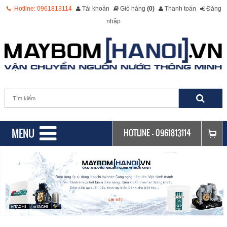
Hotline: 0961813114
Tài khoản
Giỏ hàng
(0)
Thanh toán
Đăng
nhập
MENU
HOTLINE -
0961813114