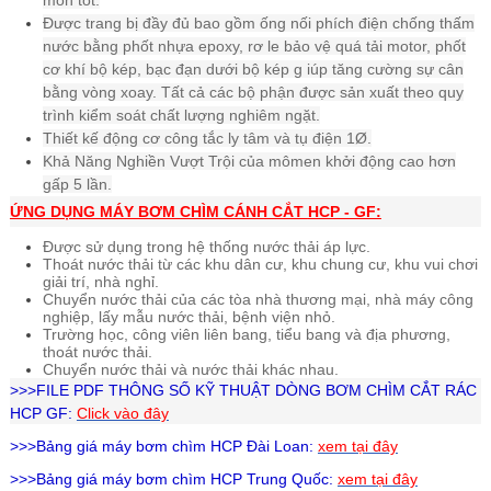
mòn tốt.
Được trang bị đầy đủ bao gồm ống nối phích điện chống thấm
nước bằng phốt nhựa epoxy, rơ le bảo vệ quá tải motor, phốt
cơ khí bộ kép, bạc đạn dưới bộ kép g iúp tăng cường sự cân
bằng vòng xoay. Tất cả các bộ phận được sản xuất theo quy
trình kiểm soát chất lượng nghiêm ngặt.
Thiết kế động cơ công tắc ly tâm và tụ điện 1Ø.
Khả Năng Nghiền Vượt Trội của mômen khởi động cao hơn
gấp 5 lần.
ỨNG DỤNG MÁY BƠM CHÌM CÁNH CẮT
HCP - GF:
Được sử dụng trong hệ thống nước thải áp lực.
Thoát nước thải từ các khu dân cư, khu chung cư, khu vui chơi
giải trí, nhà nghỉ.
Chuyển nước thải của các tòa nhà thương mại, nhà máy công
nghiệp, lấy mẫu nước thải, bệnh viện nhỏ.
Trường học, công viên liên bang, tiểu bang và địa phương,
thoát nước thải.
Chuyển nước thải và nước thải khác nhau.
>>>FILE PDF THÔNG SỐ KỸ THUẬT DÒNG BƠM CHÌM CẮT RÁC
HCP GF:
Click vào đây
>>>Bảng giá
máy bơm chìm HCP
Đài Loan:
xem tại đây
>>>Bảng giá
máy bơm chìm HCP
Trung Quốc:
xem tại đây