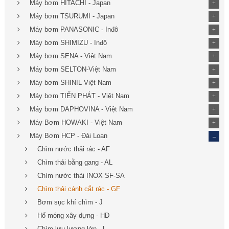
Máy bơm HITACHI - Japan
+
Máy bơm TSURUMI - Japan
+
Máy bơm PANASONIC - Inđô
+
Máy bơm SHIMIZU - Inđô
+
Máy bơm SENA - Việt Nam
+
Máy bơm SELTON-Việt Nam
+
Máy bơm SHINIL Việt Nam
+
Máy bơm TIẾN PHÁT - Việt Nam
+
Máy bơm DAPHOVINA - Việt Nam
+
Máy Bơm HOWAKI - Việt Nam
+
_
Máy Bơm HCP - Đài Loan
Chìm nước thải rác - AF
Chìm thải bằng gang - AL
Chìm nước thải INOX SF-SA
Chìm thải cánh cắt rác - GF
Bơm sục khí chìm - J
Hố móng xây dựng - HD
Chìm lưu lượng lớn - L