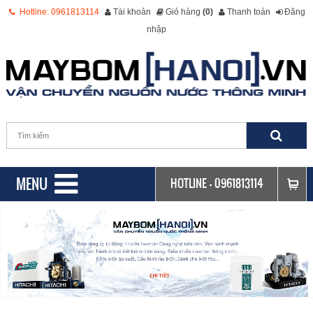
Hotline: 0961813114
Tài khoản
Giỏ hàng
(0)
Thanh toán
Đăng
nhập
MENU
HOTLINE -
0961813114