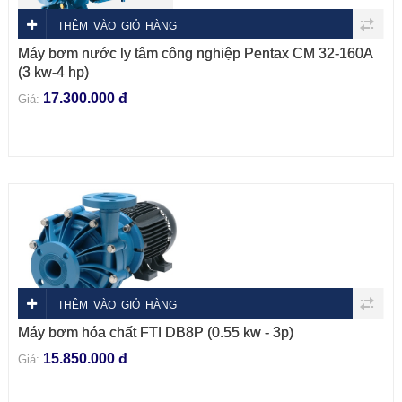
THÊM VÀO GIỎ HÀNG
Máy bơm nước ly tâm công nghiệp Pentax CM 32-160A
(3 kw-4 hp)
17.300.000 đ
Giá:
THÊM VÀO GIỎ HÀNG
Máy bơm hóa chất FTI DB8P (0.55 kw - 3p)
15.850.000 đ
Giá: