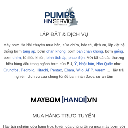
LẮP ĐẶT & DỊCH VỤ
Máy bơm Hà Nội chuyên mua bán, sửa chữa, bảo trì, dịch vụ, lắp đặt hệ
thống bơm
tăng áp
, bơm
chân không
, bơm
bán chân không
, bơm
giếng
,
bơm
chìm
, tủ điều khiển,
bình tích áp
,
phao điện
. Với tất cả các thương
hiệu hàng đầu trong ngành bơm của EU,
Ý
,
Nhật bản
,
Hàn Quốc
như:
Grundfos
,
Pedrollo
,
Hitachi
,
Pentax
,
Ebara
,
Wilo
,
APP
,
Varem
,… Hãy trải
nghiệm dịch vụ của chúng tôi để bạn nhận được sự an tâm
MUA HÀNG TRỰC TUYẾN
Hãy trải nghiệm cửa hàng trực tuyến của chúng tôi và mua máy bơm với