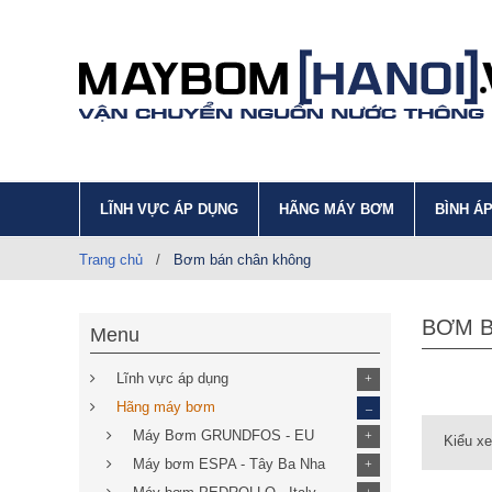
LĨNH VỰC ÁP DỤNG
HÃNG MÁY BƠM
BÌNH Á
Trang chủ
/
Bơm bán chân không
BƠM 
Menu
Lĩnh vực áp dụng
+
_
Hãng máy bơm
Máy Bơm GRUNDFOS - EU
+
Kiểu x
Máy bơm ESPA - Tây Ba Nha
+