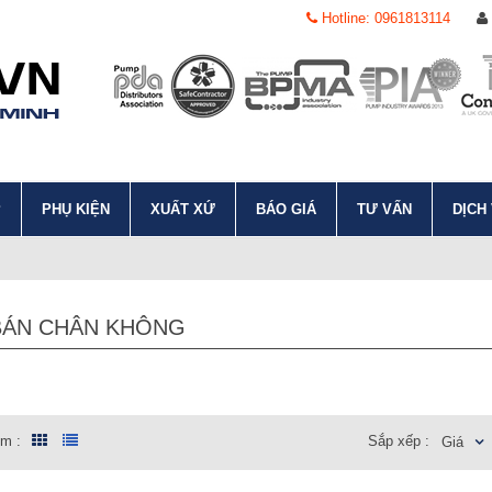
Hotline: 0961813114
P
PHỤ KIỆN
XUẤT XỨ
BÁO GIÁ
TƯ VẤN
DỊCH
BÁN CHÂN KHÔNG
em :
Sắp xếp :
Giá