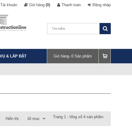
Tài khoản
Giỏ hàng
(0)
Thanh toán
Đăng nhập
 VỤ & LẮP ĐẶT
Giỏ hàng-
0
Sản phẩm
Trang 1 - tổng số 4 sản phẩm
Hiển thị :
16 mục