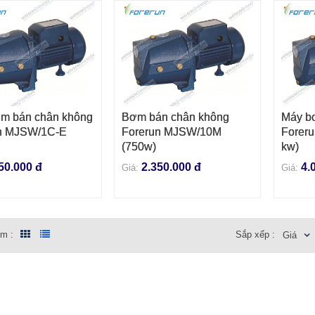
m bán chân không
Bơm bán chân không
Máy b
VÀO GIỎ HÀNG
THÊM VÀO GIỎ HÀNG
THÊM
n MJSW/1C-E
Forerun MJSW/10M
Forer
(750w)
kw)
50.000 đ
2.350.000 đ
4.
Giá:
Giá:
em :
Sắp xếp :
Giá