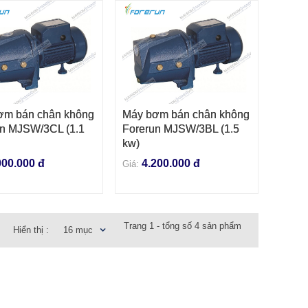
ơm bán chân không
Máy bơm bán chân không
 VÀO GIỎ HÀNG
THÊM VÀO GIỎ HÀNG
un MJSW/3CL (1.1
Forerun MJSW/3BL (1.5
kw)
000.000 đ
4.200.000 đ
Giá:
Trang 1 - tổng số 4 sản phẩm
Hiển thị :
16 mục