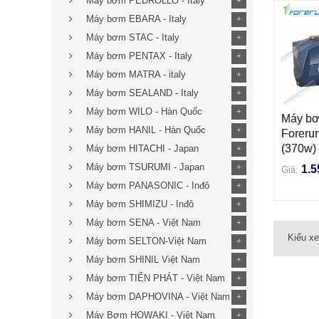
Máy bơm PEDROLLO - Italy
+
Máy bơm EBARA - Italy
+
Máy bơm STAC - Italy
+
Máy bơm PENTAX - Italy
+
Máy bơm MATRA - italy
+
Máy bơm SEALAND - Italy
+
Máy bơm WILO - Hàn Quốc
+
Máy bơ
THÊM 
Máy bơm HANIL - Hàn Quốc
+
Foreru
(370w)
Máy bơm HITACHI - Japan
+
Máy bơm TSURUMI - Japan
+
1.5
Giá:
Máy bơm PANASONIC - Inđô
+
Máy bơm SHIMIZU - Inđô
+
Máy bơm SENA - Việt Nam
+
Kiểu x
Máy bơm SELTON-Việt Nam
+
Máy bơm SHINIL Việt Nam
+
Máy bơm TIẾN PHÁT - Việt Nam
+
Máy bơm DAPHOVINA - Việt Nam
+
Máy Bơm HOWAKI - Việt Nam
+