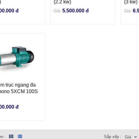
)
(2.2 kw)
(3 kw)
00.000 đ
5.500.000 đ
6.
Giá:
Giá:
m trục ngang đa
VÀO GIỎ HÀNG
pono 5XCM 100S
00.000 đ
em :
Sắp xếp :
Giá