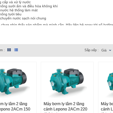
 cấp và xử lý nước
hống sưởi ấm và điều hòa không khí
nước hệ thống làm mát
hống tưới tiêu
chuyển nước sạch nói chung
 chưa nhìn thấy sản phẩm mà mình cần. Hãy liên hệ ngay tới số
hotlin
il
info@maybomhanoi.vn
cho chúng tôi ngay để nhận được sự trợ giúp
 lepono 2ACm
 lepono 4-5 XCm
em :
Sắp xếp :
Giá
m ly tâm 2 tầng
Máy bơm ly tâm 2 tầng
Máy bơ
VÀO GIỎ HÀNG
THÊM VÀO GIỎ HÀNG
THÊM
epono 2ACm 150
cánh Lepono 2ACm 220
cánh 