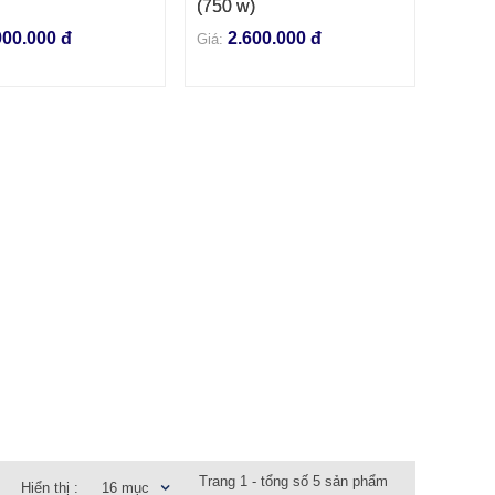
(750 w)
900.000 đ
2.600.000 đ
Giá:
Trang 1 - tổng số 5 sản phẩm
Hiển thị :
16 mục