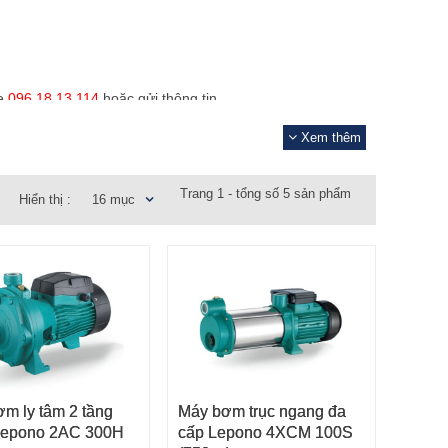
e
096.18.13.114
hoặc gửi thông tin
.
Ẩn
Xem thêm
Trang 1 - tổng số 5 sản phẩm
Hiển thị :
16 mục
m ly tâm 2 tầng
Máy bơm trục ngang đa
 VÀO GIỎ HÀNG
THÊM VÀO GIỎ HÀNG
Lepono 2AC 300H
cấp Lepono 4XCM 100S