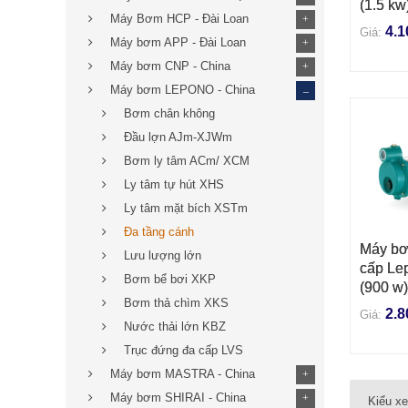
(1.5 kw
Máy Bơm HCP - Đài Loan
+
4.1
Giá:
Máy bơm APP - Đài Loan
+
Máy bơm CNP - China
+
_
Máy bơm LEPONO - China
Bơm chân không
Đầu lợn AJm-XJWm
Bơm ly tâm ACm/ XCM
Ly tâm tự hút XHS
Ly tâm mặt bích XSTm
Đa tầng cánh
Máy bơ
THÊM 
Lưu lượng lớn
cấp Le
Bơm bể bơi XKP
(900 w)
Bơm thả chìm XKS
2.8
Giá:
Nước thải lớn KBZ
Trục đứng đa cấp LVS
Máy bơm MASTRA - China
+
Máy bơm SHIRAI - China
+
Kiểu x