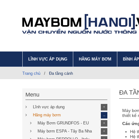
LĨNH VỰC ÁP DỤNG
HÃNG MÁY BƠM
BÌNH Á
Trang chủ
/
Đa tầng cánh
ĐA TẦ
Menu
Lĩnh vực áp dụng
+
Máy bơ
_
Hãng máy bơm
thiết kế
Máy Bơm GRUNDFOS - EU
Các ứn
+
Máy bơm ESPA - Tây Ba Nha
Hệ t
+
Hệ t