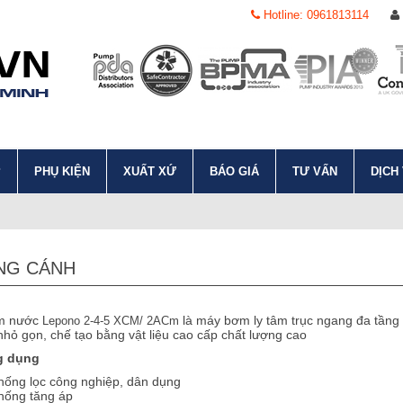
Hotline: 0961813114
P
PHỤ KIỆN
XUẤT XỨ
BÁO GIÁ
TƯ VẤN
DỊCH
NG CÁNH
m nước
là máy bơm ly tâm trục ngang đa tầng
Lepono 2-4-5 XCM/ 2ACm
 nhỏ gọn, chế tạo bằng vật liệu cao cấp chất lượng cao
g dụng
hống lọc công nghiệp, dân dụng
hống tăng áp